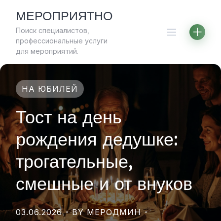
Skip
МЕРОПРИЯТНО
to
Поиск специалистов,
content
профессиональные услуги
для мероприятий.
НА ЮБИЛЕЙ
Тост на день
рождения дедушке:
трогательные,
смешные и от внуков
03.06.2026
BY МЕРОДМИН