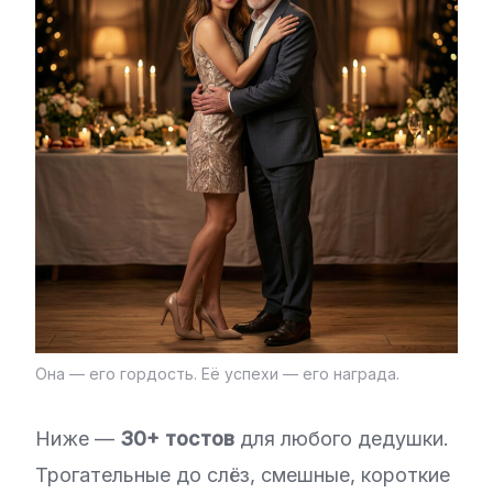
Она — его гордость. Её успехи — его награда.
Ниже —
30+ тостов
для любого дедушки.
Трогательные до слёз, смешные, короткие