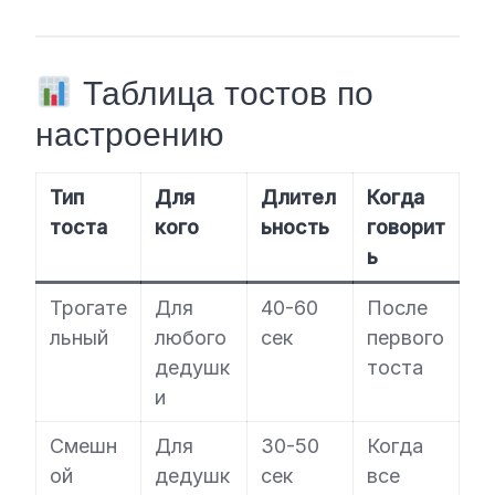
Таблица тостов по
настроению
Тип
Для
Длител
Когда
тоста
кого
ьность
говорит
ь
Трогате
Для
40-60
После
льный
любого
сек
первого
дедушк
тоста
и
Смешн
Для
30-50
Когда
ой
дедушк
сек
все