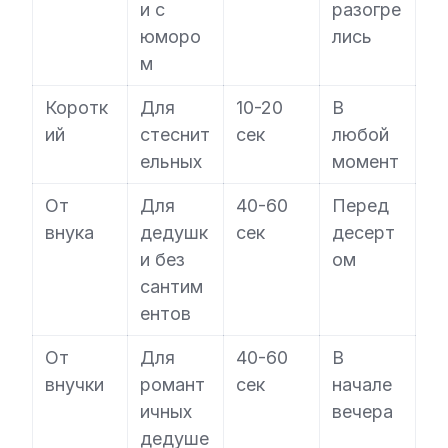
и с
разогре
юморо
лись
м
Коротк
Для
10-20
В
ий
стеснит
сек
любой
ельных
момент
От
Для
40-60
Перед
внука
дедушк
сек
десерт
и без
ом
сантим
ентов
От
Для
40-60
В
внучки
романт
сек
начале
ичных
вечера
дедуше