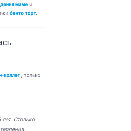
ждения маме
и
кажи
бенто торт
.
ась
н-коллег
, только
 лет. Столько
 терпения,