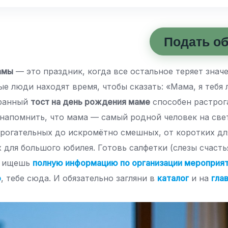
Подать о
амы
— это праздник, когда все остальное теряет значе
ые люди находят время, чтобы сказать: «Мама, я теб
бранный
тост на день рождения маме
способен растрога
 напомнить, что мама — самый родной человек на свет
 трогательных до искромётно смешных, от коротких д
 для большого юбилея. Готовь салфетки (слезы счаст
ли ищешь
полную информацию по организации мероприя
о
, тебе сюда. И обязательно загляни в
каталог
и на
гла