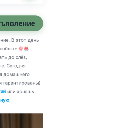
бъявление
ние. В этот день
я люблю»
.
ть до слёз,
е. Сегодня
ля домашнего
ья гарантированы)
тий
или хочешь
вную
.