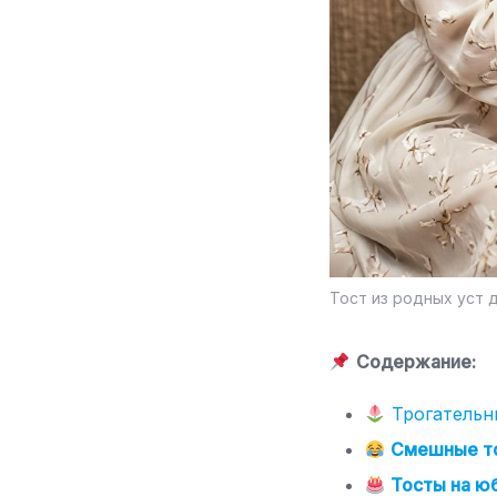
Тост из родных уст 
Содержание:
Трогательны
Смешные то
Тосты на юб