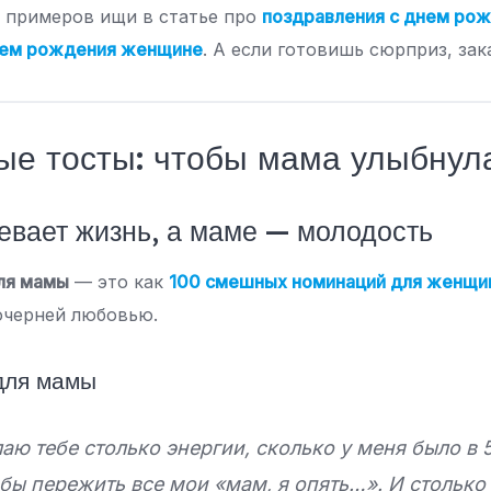
 примеров ищи в статье про
поздравления с днем ро
нем рождения женщине
. А если готовишь сюрприз, за
е тосты: чтобы мама улыбнул
вает жизнь, а маме — молодость
ля мамы
— это как
100 смешных номинаций для женщи
очерней любовью.
для мамы
аю тебе столько энергии, сколько у меня было в 5
обы пережить все мои «мам, я опять…». И столько