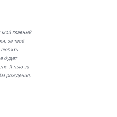
и мой главный
и, за твоё
т любить
е будет
ти. Я пью за
нём рождения,