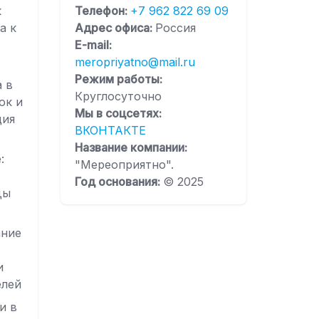
к
Телефон:
+7 962 822 69 09
а к
Адрес офиса:
Россия
E-mail:
meropriyatno@mail.ru
Режим работы:
а в
Круглосуточно
ок и
Мы в соцсетях:
ция
ВКОНТАКТЕ
Название компании:
:
"Мереоприятно".
Год основания:
© 2025
ды
ание
и
елей
и в