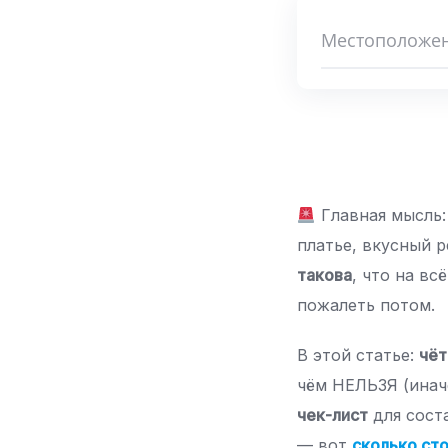
Главная мысль
платье, вкусный р
такова
, что на вс
пожалеть потом.
В этой статье:
чёт
чём НЕЛЬЗЯ (инач
чек-лист
для сост
— вот
сколько ст