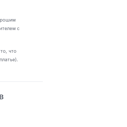
хорошим
ителем с
то, что
платье).
в