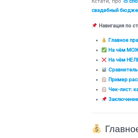
Кстати, про
15 сп
свадебный бюдже
Навигация по ст
Главное пр
На чём МОЖ
На чём НЕЛЬ
Сравнительн
Пример рас
Чек-лист: к
Заключение:
Главное