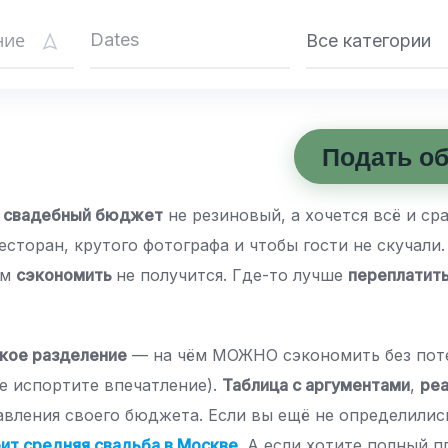
Все категории
Подать о
:
свадебный бюджет
не резиновый, а хочется всё и сра
есторан, крутого фотографа и чтобы гости не скучали
ём
сэкономить
не получится. Где-то лучше
переплатит
кое разделение
— на чём МОЖНО сэкономить без поте
е испортите впечатление).
Таблица с аргументами
,
ре
авления своего бюджета. Если вы ещё не определилис
оит средняя свадьба в Москве
. А если хотите полный п