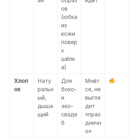
ая
образ
идёт
ов
(юбка
из
кожи
повер
х
шёлк
а)
Хлоп
Нату
Для
Мнёт
ок
ральн
бохо-
ся, не
ый,
и
выгля
дыша
эко-
дит
щий
сваде
«праз
б
дничн
о»