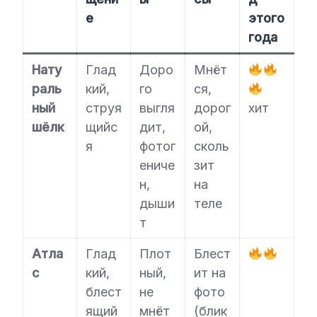
е
этого
года
Нату
Глад
Доро
Мнёт
раль
кий,
го
ся,
ный
струя
выгля
дорог
хит
шёлк
щийс
дит,
ой,
я
фотог
сколь
ениче
зит
н,
на
дыши
теле
т
Атла
Глад
Плот
Блест
с
кий,
ный,
ит на
блест
не
фото
ящий
мнёт
(блик