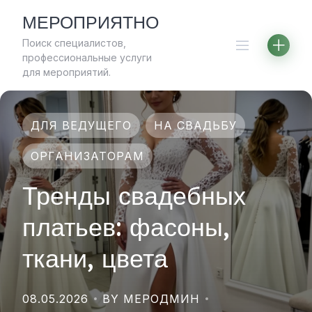
Skip
МЕРОПРИЯТНО
to
Поиск специалистов,
content
профессиональные услуги
для мероприятий.
ДЛЯ ВЕДУЩЕГО
НА СВАДЬБУ
ОРГАНИЗАТОРАМ
Тренды свадебных
платьев: фасоны,
ткани, цвета
08.05.2026
BY МЕРОДМИН