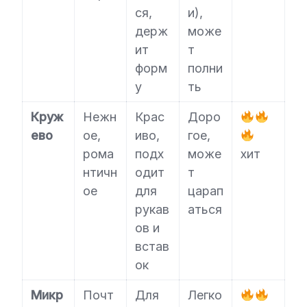
ся,
и),
держ
може
ит
т
форм
полни
у
ть
Круж
Нежн
Крас
Доро
ево
ое,
иво,
гое,
рома
подх
може
хит
нтичн
одит
т
ое
для
царап
рукав
аться
ов и
встав
ок
Микр
Почт
Для
Легко