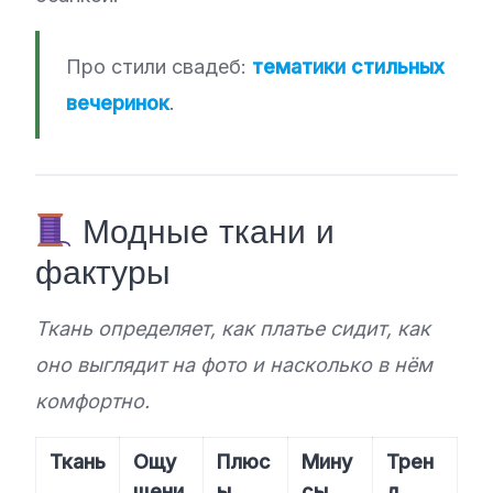
Про стили свадеб:
тематики стильных
вечеринок
.
Модные ткани и
фактуры
Ткань определяет, как платье сидит, как
оно выглядит на фото и насколько в нём
комфортно.
Ткань
Ощу
Плюс
Мину
Трен
щени
ы
сы
д