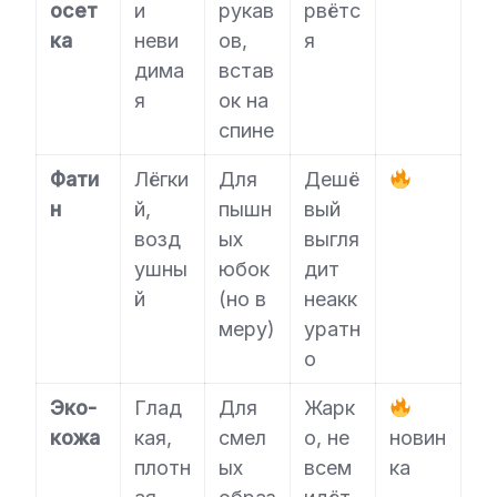
осет
и
рукав
рвётс
ка
неви
ов,
я
дима
встав
я
ок на
спине
Фати
Лёгки
Для
Дешё
н
й,
пышн
вый
возд
ых
выгля
ушны
юбок
дит
й
(но в
неакк
меру)
уратн
о
Эко-
Глад
Для
Жарк
кожа
кая,
смел
о, не
новин
плотн
ых
всем
ка