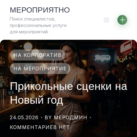
Skip
МЕРОПРИЯТНО
to
Поиск специалистов,
content
профессиональные услуги
для мероприятий.
НА КОРПОРАТИВ
НА МЕРОПРИЯТИЕ
Прикольные сценки на
Новый год
24.05.2026
BY МЕРОДМИН
КОММЕНТАРИЕВ НЕТ