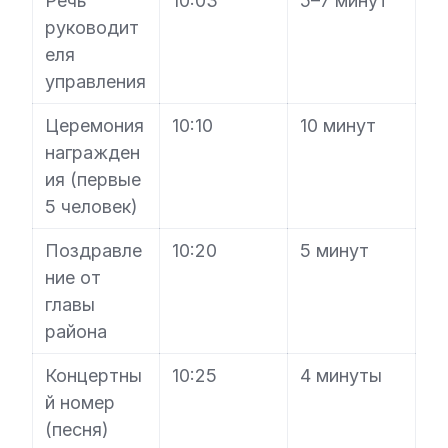
Речь
10:03
5–7 минут
руководит
еля
управления
Церемония
10:10
10 минут
награжден
ия (первые
5 человек)
Поздравле
10:20
5 минут
ние от
главы
района
Концертны
10:25
4 минуты
й номер
(песня)