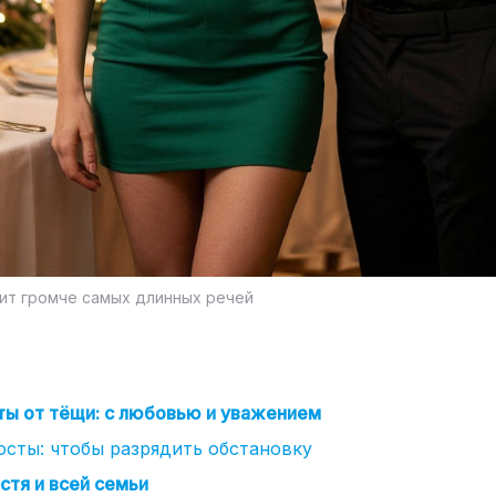
ит громче самых длинных речей
ы от тёщи: с любовью и уважением
сты: чтобы разрядить обстановку
стя и всей семьи