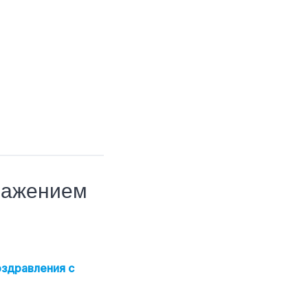
важением
оздравления с