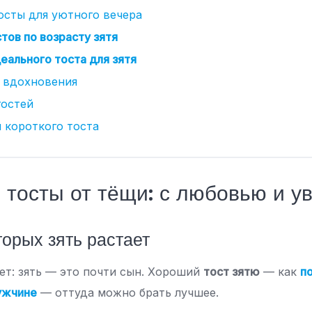
осты для уютного вечера
тов по возрасту зятя
еального тоста для зятя
 вдохновения
гостей
 короткого тоста
тосты от тёщи: с любовью и у
торых зять растает
ет: зять — это почти сын. Хороший
тост зятю
— как
п
ужчине
— оттуда можно брать лучшее.