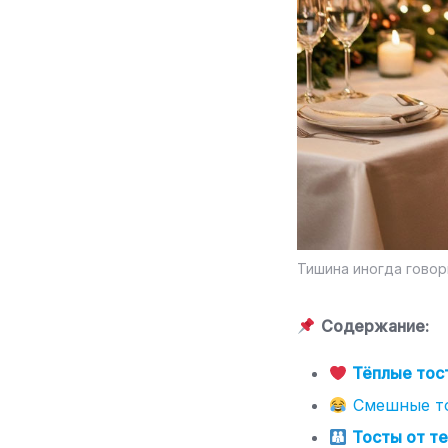
Тишина иногда говор
Содержание:
Тёплые тост
Смешные то
Тосты от те