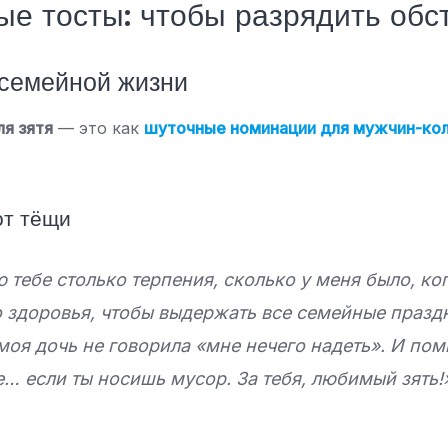
 тосты: чтобы разрядить обс
семейной жизни
я зятя
— это как
шуточные номинации для мужчин-ко
от тёщи
 тебе столько терпения, сколько у меня было, ко
о здоровья, чтобы выдержать все семейные празд
моя дочь не говорила «мне нечего надеть». И помн
е… если ты носишь мусор. За тебя, любимый зять!