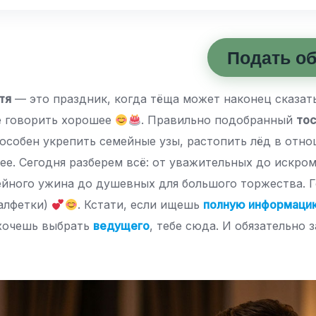
Подать о
тя
— это праздник, когда тёща может наконец сказать
е говорить хорошее
. Правильно подобранный
тос
особен укрепить семейные узы, растопить лёд в отно
ее. Сегодня разберем всё: от уважительных до искро
ейного ужина до душевных для большого торжества. 
алфетки)
. Кстати, если ищешь
полную информацию
хочешь выбрать
ведущего
, тебе сюда. И обязательно 