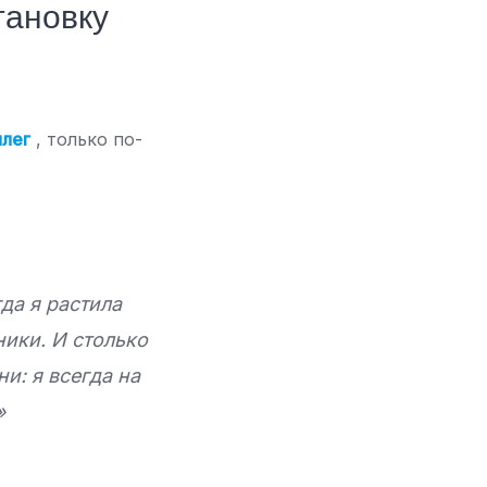
тановку
ллег
, только по-
гда я растила
ники. И столько
и: я всегда на
»