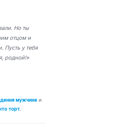
вали. Но ты
шим отцом и
. Пусть у тебя
я, родной!»
ждения мужчине
и
нто торт
.