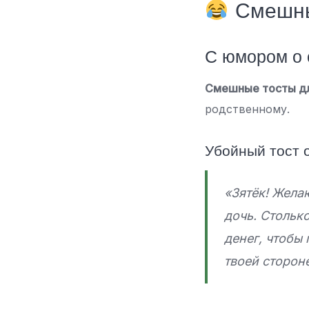
Смешные
С юмором о 
Смешные тосты дл
родственному.
Убойный тост 
«Зятёк! Желаю
дочь. Стольк
денег, чтобы 
твоей сторон