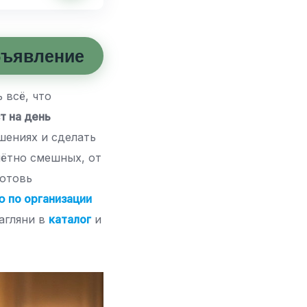
бъявление
 всё, что
т на день
шениях и сделать
мётно смешных, от
Готовь
 по организации
загляни в
каталог
и