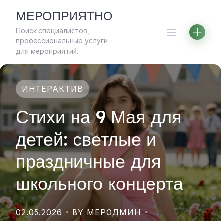
Skip
МЕРОПРИЯТНО
to
Поиск специалистов,
content
профессиональные услуги
для мероприятий.
ИНТЕРАКТИВ
Стихи на 9 Мая для
детей: светлые и
праздничные для
школьного концерта
02.05.2026
BY МЕРОДМИН