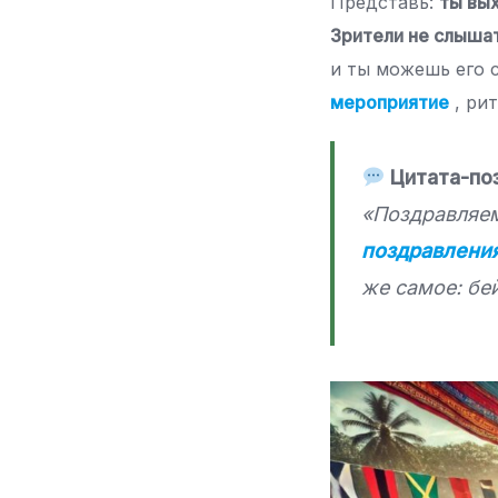
Представь:
ты вы
Зрители не слыша
и ты можешь его 
мероприятие
, ри
Цитата-по
«Поздравляем
поздравлени
же самое: бе