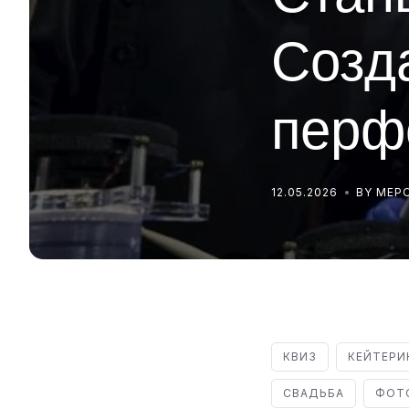
Созд
перф
12.05.2026
BY МЕ
КВИЗ
КЕЙТЕРИ
СВАДЬБА
ФОТ