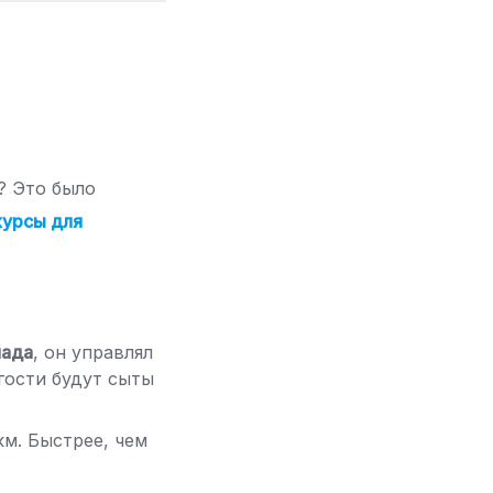
? Это было
курсы для
мада
, он управлял
гости будут сыты
м. Быстрее, чем