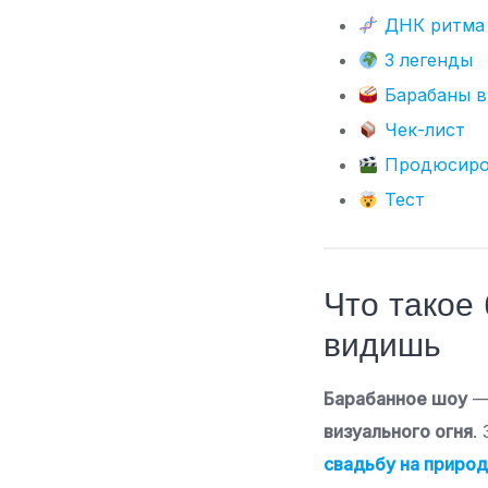
ДНК ритма
3 легенды
Барабаны в
Чек-лист
Продюсиро
Тест
Что такое
видишь
Барабанное шоу
— 
визуального огня
.
свадьбу на приро