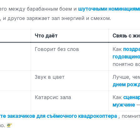
щего между барабанным боем и
шуточными номинациями
, и другое заряжает зал энергией и смехом.
Что даёт
Связь с ж
Говорит без слов
Как
поздра
годовщино
понятно в
Звук в цвет
Лучше, ч
днем рож
Катарсис зала
Как
сценар
мужчине
—
те заказчиков для съёмочного квадрокоптера
, помни
но.