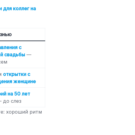
 для коллег на
изнью
вления с
й свадьбы
—
сем
ем
открытки с
дения женщине
ий на 50 лет
 до слез
те: хороший ритм