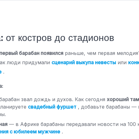
: от костров до стадионов
первый барабан появился
раньше, чем первая мелодия
 как люди придумали
сценарий выкупа невесты
или
кон
е
.
а:
арабан звал дождь и духов. Как сегодня
хороший та
планируете
свадебный фуршет
, добавьте барабаны — 
ны.
ная
— в Африке барабаны передавали новости на 100 к
ения с юбилеем мужчине
.