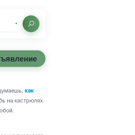
бъявление
 думаешь,
как
бь на кастрюлях.
обой.