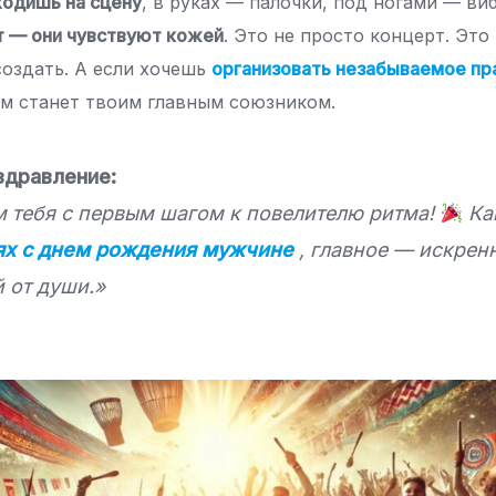
ходишь на сцену
, в руках — палочки, под ногами — ви
т — они чувствуют кожей
. Это не просто концерт. Это
создать. А если хочешь
организовать незабываемое пр
тм станет твоим главным союзником.
здравление:
 тебя с первым шагом к повелителю ритма!
Ка
ях с днем рождения мужчине
, главное — искренн
й от души.»