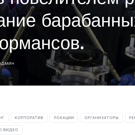
ание барабанны
ормансов.
РОДМИН
НГ
КОРПОРАТИВ
ЛОКАЦИИ
ОРГАНИЗАТОРЫ
РЕ
О ВИДЕО