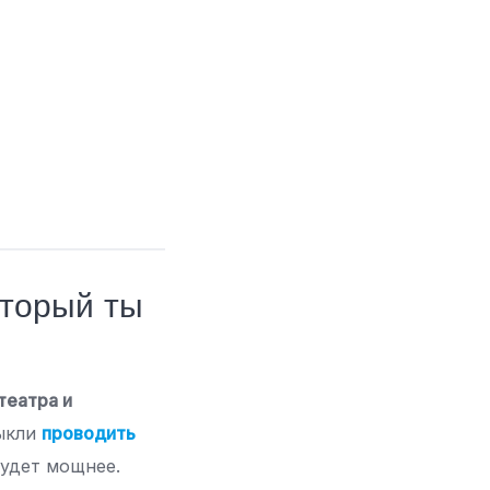
оторый ты
театра и
выкли
проводить
будет мощнее.