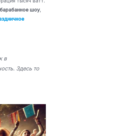
брация тысяч ватт.
барабанное шоу
,
аздничное
к в
ость. Здесь то