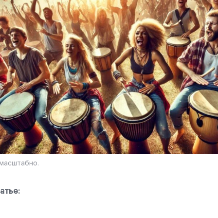
 масштабно.
атье: