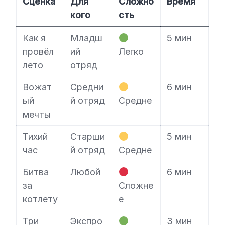
Сценка
Для
Сложно
Время
кого
сть
Как я
Младш
5 мин
провёл
ий
Легко
лето
отряд
Вожат
Средни
6 мин
ый
й отряд
Средне
мечты
Тихий
Старши
5 мин
час
й отряд
Средне
Битва
Любой
6 мин
за
Сложне
котлету
е
Три
Экспро
3 мин