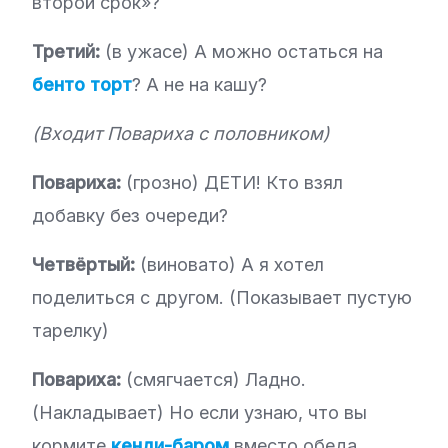
второй срок»?
Третий:
(в ужасе) А можно остаться на
бенто торт
? А не на кашу?
(Входит Повариха с половником)
Повариха:
(грозно) ДЕТИ! Кто взял
добавку без очереди?
Четвёртый:
(виновато) А я хотел
поделиться с другом. (Показывает пустую
тарелку)
Повариха:
(смягчается) Ладно.
(Накладывает) Но если узнаю, что вы
кормите
кенди-баром
вместо обеда…