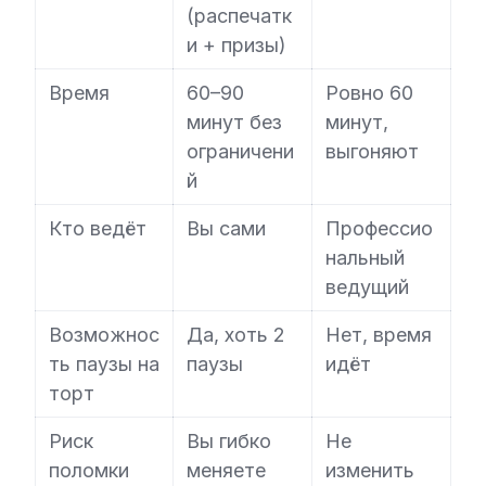
(распечатк
и + призы)
Время
60–90
Ровно 60
минут без
минут,
ограничени
выгоняют
й
Кто ведёт
Вы сами
Профессио
нальный
ведущий
Возможнос
Да, хоть 2
Нет, время
ть паузы на
паузы
идёт
торт
Риск
Вы гибко
Не
поломки
меняете
изменить