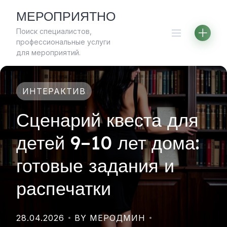
Skip
МЕРОПРИЯТНО
to
Поиск специалистов,
content
профессиональные услуги
для мероприятий.
ИНТЕРАКТИВ
Сценарий квеста для
детей 9–10 лет дома:
готовые задания и
распечатки
28.04.2026
BY МЕРОДМИН