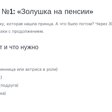
№1: «Золушка на пенсии»
у, которая нашла принца. А что было потом? Через 3
азки с продолжением.
т и что нужно
инница или актриса в роли)
ж)
(подруга)
ка)