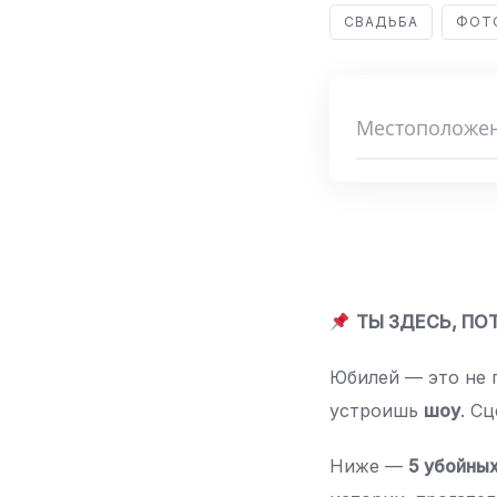
СВАДЬБА
ФОТ
ТЫ ЗДЕСЬ, ПО
Юбилей — это не п
устроишь
шоу
. С
Ниже —
5 убойны