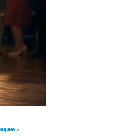
енщине
и