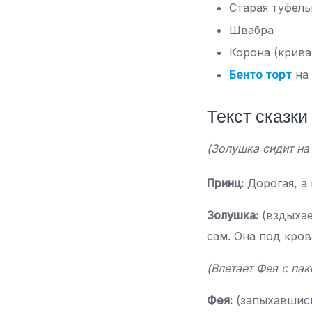
Старая туфель
Швабра
Корона (крива
Бенто торт
на 
Текст сказки
(Золушка сидит на
Принц:
Дорогая, а
Золушка:
(вздыхае
сам. Она под кро
(Влетает Фея с пак
Фея:
(запыхавшись