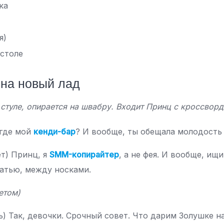
ка
я)
столе
 на новый лад
 стуле, опирается на швабру. Входит Принц с кроссвор
 где мой
кенди-бар
? И вообще, ты обещала молодость 
т) Принц, я
SMM-копирайтер
, а не фея. И вообще, ищ
ватью, между носками.
етом)
) Так, девочки. Срочный совет. Что дарим Золушке н