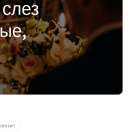
 слез
ые,
КВИЗИТ