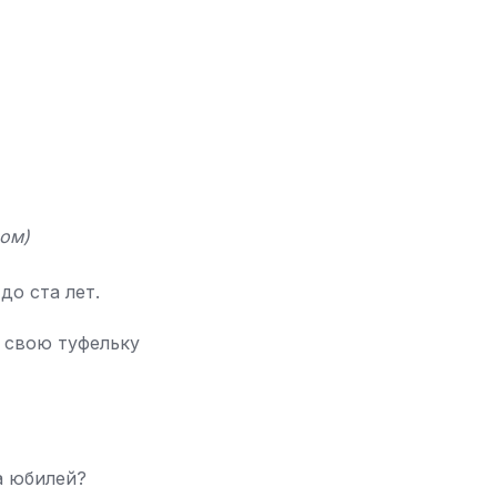
дом)
до ста лет.
и свою туфельку
а юбилей?