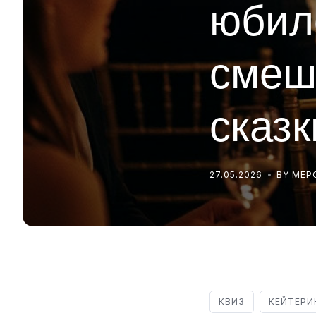
юбил
смеш
сказк
27.05.2026
BY МЕ
КВИЗ
КЕЙТЕРИ