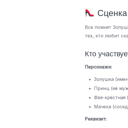
Сценка 
Все помнят Золушк
тех, кто любит ск
Кто участвуе
Персонажи:
Золушка (имен
Принц (её му
Фея-крёстная 
Мачеха (сосед
Реквизит: