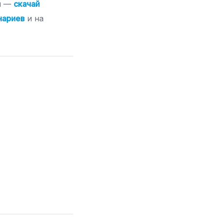
ал —
скачай
нариев
и на