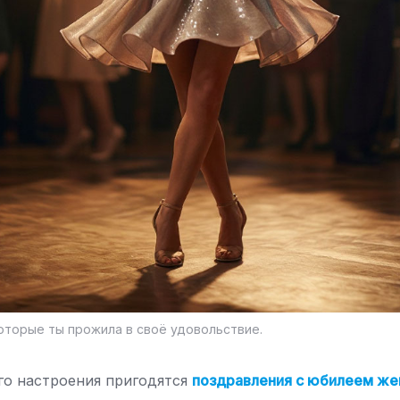
оторые ты прожила в своё удовольствие.
ого настроения пригодятся
поздравления с юбилеем ж