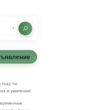
бъявление
 году ты
ха и умиления).
современные