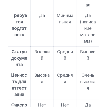
ал
Требуе
Да
Минима
Да
тся
льная
(написа
подгот
ние
овка
матери
ала)
Статус
Высоки
Средни
Высоки
докуме
й
й
й
нта
Ценнос
Высока
Средня
Очень
ть для
я
я
высока
аттест
я
ации
Фиксир
Нет
Нет
Да