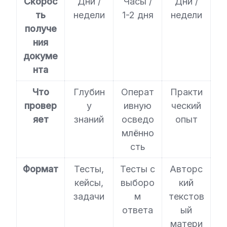
Скорос
Дни /
Часы /
Дни /
ть
недели
1-2 дня
недели
получе
ния
докуме
нта
Что
Глубин
Операт
Практи
провер
у
ивную
ческий
яет
знаний
осведо
опыт
млённо
сть
Формат
Тесты,
Тесты с
Авторс
кейсы,
выборо
кий
задачи
м
текстов
ответа
ый
матери