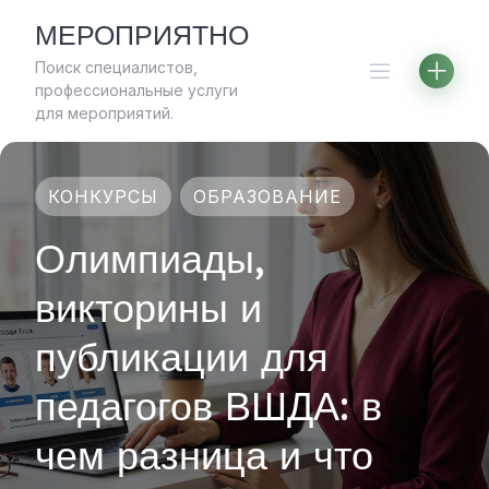
Skip
МЕРОПРИЯТНО
to
Поиск специалистов,
content
профессиональные услуги
для мероприятий.
КОНКУРСЫ
ОБРАЗОВАНИЕ
Олимпиады,
викторины и
публикации для
педагогов ВШДА: в
чем разница и что