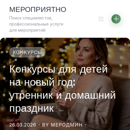
Skip
МЕРОПРИЯТНО
to
Поиск специалистов,
content
профессиональные услуги
для мероприятий.
КОНКУРСЫ
Конкурсы для детей
на новый год:
утренник и домашний
праздник
26.03.2026
BY МЕРОДМИН