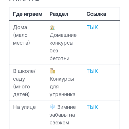
Где играем
Раздел
Ссылка
Дома
ТЫК
(мало
Домашние
места)
конкурсы
без
беготни
В школе/
ТЫК
саду
Конкурсы
(много
для
детей)
утренника
На улице
Зимние
ТЫК
забавы на
свежем