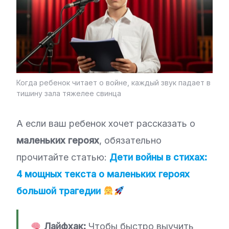
Когда ребенок читает о войне, каждый звук падает в
тишину зала тяжелее свинца
А если ваш ребенок хочет рассказать о
маленьких героях
, обязательно
прочитайте статью:
Дети войны в стихах:
4 мощных текста о маленьких героях
большой трагедии
Лайфхак:
Чтобы быстро выучить