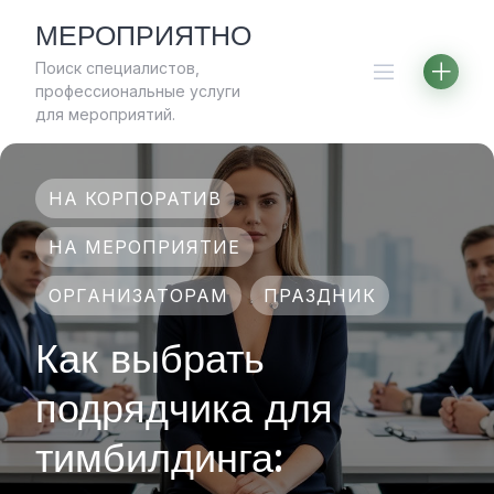
Skip
МЕРОПРИЯТНО
to
Поиск специалистов,
content
профессиональные услуги
для мероприятий.
НА КОРПОРАТИВ
НА МЕРОПРИЯТИЕ
ОРГАНИЗАТОРАМ
ПРАЗДНИК
Как выбрать
подрядчика для
тимбилдинга: