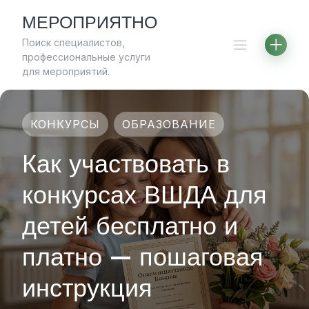
Skip
МЕРОПРИЯТНО
to
Поиск специалистов,
content
профессиональные услуги
для мероприятий.
КОНКУРСЫ
ОБРАЗОВАНИЕ
Как участвовать в
конкурсах ВШДА для
детей бесплатно и
платно — пошаговая
инструкция