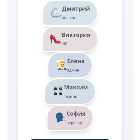
Дмитрий
хелпер
Виктория
VIP
Елена
админ
Максим
техник
София
перевод